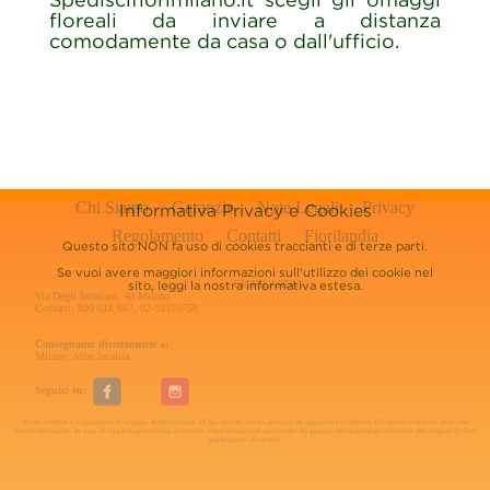
floreali da inviare a distanza
comodamente da casa o dall'ufficio.
Chi Siamo
Garanzie
Note Legali
Privacy
Informativa Privacy e Cookies
Regolamento
Contatti
Fiorilandia
Questo sito NON fa uso di cookies traccianti e di terze parti.
Se vuoi avere maggiori informazioni sull'utilizzo dei cookie nel
FIORILANDIA
sito, leggi la nostra
informativa estesa.
Via Degli Imbriani, 40 Milano
Contatti: 800 618 667, 02-39310758
Consegnamo direttamente a:
Milano
,
Altre localita
Seguici su:
Il sito internet è di proprietà di Gruppo Internazionale TF srl, società che ne gestisce ed aggiorna i contenuti. Gli ordini verranno evasi dal
fiorista medesimo. In caso di sua indisponibilità, il servizio verra' comunque asssicurato da gruppo internazionale attraverso altri negozi di fiori
appartenenti al circuito.