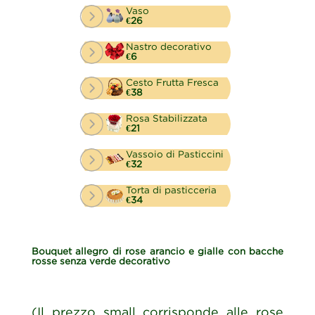
Vaso
€26
Nastro decorativo
€6
Cesto Frutta Fresca
€38
Rosa Stabilizzata
€21
Vassoio di Pasticcini
€32
Torta di pasticceria
€34
Bouquet allegro di rose arancio e gialle con bacche
rosse senza verde decorativo
(Il prezzo small corrisponde alle rose