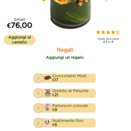
Small
€76,00
Aggiungi al
Votato da:
1
utenti
carrello
4.4
su
5
Regali
Aggiungi un regalo
Cioccolatini Misti
€17
Orsetto di Peluche
€21
Palloncini colorati
€9
Nutrimento fiori
€6