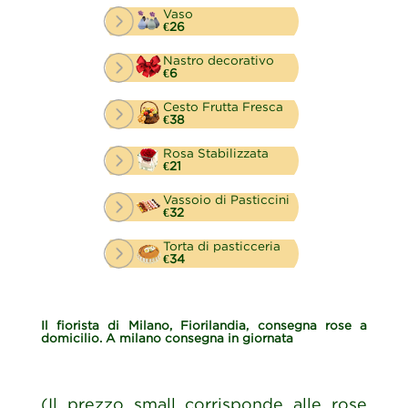
Vaso
€26
Nastro decorativo
€6
Cesto Frutta Fresca
€38
Rosa Stabilizzata
€21
Vassoio di Pasticcini
€32
Torta di pasticceria
€34
Il fiorista di Milano, Fiorilandia, consegna rose a
domicilio. A milano consegna in giornata
(Il prezzo small corrisponde alle rose