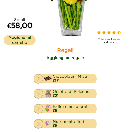
Small
€58,00
Aggiungi al
Votato da:
1
utenti
carrello
4.4
su
5
Regali
Aggiungi un regalo
Cioccolatini Misti
€17
Orsetto di Peluche
€21
Palloncini colorati
€9
Nutrimento fiori
€6