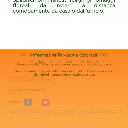
floreali da inviare a distanza
comodamente da casa o dall'ufficio.
Chi Siamo
Garanzie
Note Legali
Privacy
Informativa Privacy e Cookies
Regolamento
Contatti
Fiorilandia
Questo sito NON fa uso di cookies traccianti e di terze parti.
Se vuoi avere maggiori informazioni sull'utilizzo dei cookie nel
FIORILANDIA
sito, leggi la nostra
informativa estesa.
Via Degli Imbriani, 40 Milano
Contatti: 800 618 667, 02-39310758
Consegnamo direttamente a:
Milano
,
Altre localita
Seguici su:
Il sito internet è di proprietà di Gruppo Internazionale TF srl, società che ne gestisce ed aggiorna i contenuti. Gli ordini verranno evasi dal
fiorista medesimo. In caso di sua indisponibilità, il servizio verra' comunque asssicurato da gruppo internazionale attraverso altri negozi di fiori
appartenenti al circuito.