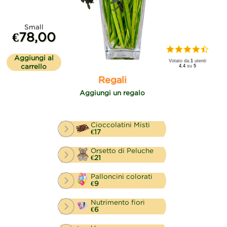
Small
€78,00
Aggiungi al
Votato da:
1
utenti
carrello
4.4
su
5
Regali
Aggiungi un regalo
Cioccolatini Misti
€17
Orsetto di Peluche
€21
Palloncini colorati
€9
Nutrimento fiori
€6