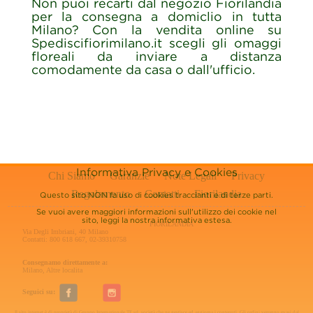
Non puoi recarti dal negozio Fiorilandia
per la consegna a domiclio in tutta
Milano? Con la vendita online su
Spediscifiorimilano.it scegli gli omaggi
floreali da inviare a distanza
comodamente da casa o dall'ufficio.
Informativa Privacy e Cookies
Chi Siamo
Garanzie
Note Legali
Privacy
Regolamento
Contatti
Fiorilandia
Questo sito NON fa uso di cookies traccianti e di terze parti.
Se vuoi avere maggiori informazioni sull'utilizzo dei cookie nel
sito, leggi la nostra
informativa estesa.
FIORILANDIA
Via Degli Imbriani, 40 Milano
Contatti: 800 618 667, 02-39310758
Consegnamo direttamente a:
Milano
,
Altre localita
Seguici su:
Il sito internet è di proprietà di Gruppo Internazionale TF srl, società che ne gestisce ed aggiorna i contenuti. Gli ordini verranno evasi dal