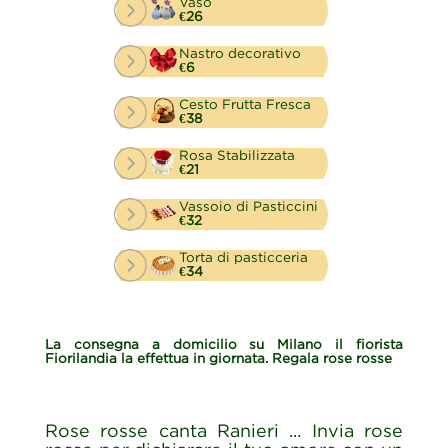
Vaso
€26
Nastro decorativo
€6
Cesto Frutta Fresca
€38
Rosa Stabilizzata
€21
Vassoio di Pasticcini
€32
Torta di pasticceria
€34
La consegna a domicilio su Milano il fiorista
Fiorilandia la effettua in giornata. Regala rose rosse
Rose rosse canta Ranieri ... Invia rose