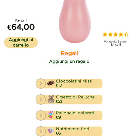
Small
€64,00
Aggiungi al
Votato da:
1
utenti
carrello
4.4
su
5
Regali
Aggiungi un regalo
Cioccolatini Misti
€17
Orsetto di Peluche
€21
Palloncini colorati
€9
Nutrimento fiori
€6