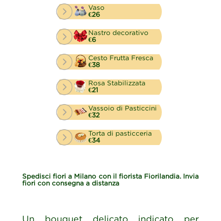
Vaso
€26
Nastro decorativo
€6
Cesto Frutta Fresca
€38
Rosa Stabilizzata
€21
Vassoio di Pasticcini
€32
Torta di pasticceria
€34
Spedisci fiori a Milano con il fiorista Fiorilandia. Invia
fiori con consegna a distanza
Un bouquet delicato indicato per